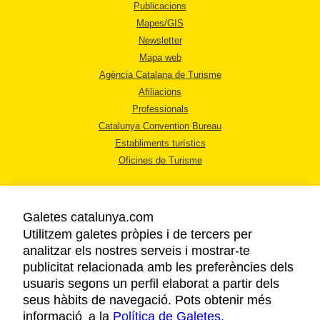
Publicacions
Mapes/GIS
Newsletter
Mapa web
Agència Catalana de Turisme
Afiliacions
Professionals
Catalunya Convention Bureau
Establiments turístics
Oficines de Turisme
Galetes catalunya.com
Utilitzem galetes pròpies i de tercers per
analitzar els nostres serveis i mostrar-te
AVÍS LEGAL
publicitat relacionada amb les preferències dels
POLÍTICA DE PRIVACITAT
usuaris segons un perfil elaborat a partir dels
COOKIES
seus hàbits de navegació. Pots obtenir més
informació a la
Política de Galetes
ACCESSIBILITAT
.