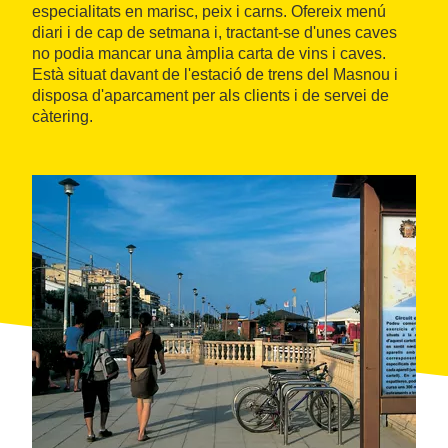
especialitats en marisc, peix i carns. Ofereix menú
diari i de cap de setmana i, tractant-se d'unes caves
no podia mancar una àmplia carta de vins i caves.
Està situat davant de l'estació de trens del Masnou i
disposa d'aparcament per als clients i de servei de
càtering.