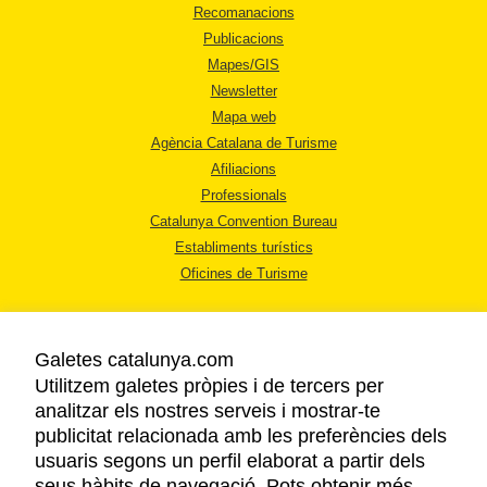
Recomanacions
Publicacions
Mapes/GIS
Newsletter
Mapa web
Agència Catalana de Turisme
Afiliacions
Professionals
Catalunya Convention Bureau
Establiments turístics
Oficines de Turisme
Galetes catalunya.com
Utilitzem galetes pròpies i de tercers per
analitzar els nostres serveis i mostrar-te
AVÍS LEGAL
publicitat relacionada amb les preferències dels
POLÍTICA DE PRIVACITAT
usuaris segons un perfil elaborat a partir dels
COOKIES
seus hàbits de navegació. Pots obtenir més