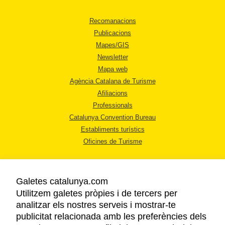
Recomanacions
Publicacions
Mapes/GIS
Newsletter
Mapa web
Agència Catalana de Turisme
Afiliacions
Professionals
Catalunya Convention Bureau
Establiments turístics
Oficines de Turisme
Galetes catalunya.com
Utilitzem galetes pròpies i de tercers per
analitzar els nostres serveis i mostrar-te
AVÍS LEGAL
publicitat relacionada amb les preferències dels
POLÍTICA DE PRIVACITAT