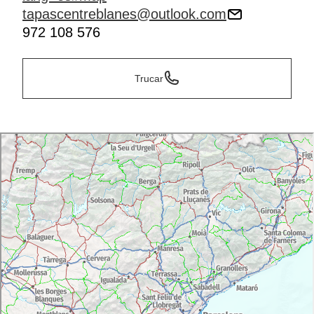
tapascentreblanes@outlook.com
972 108 576
Trucar