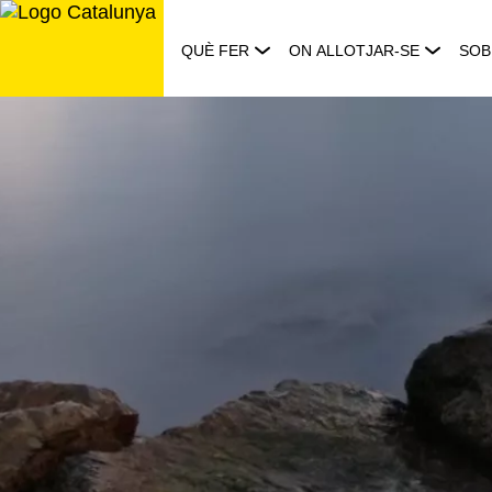
Saltar
al
QUÈ FER
ON ALLOTJAR-SE
SOB
contingut