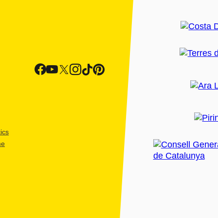
ics
me