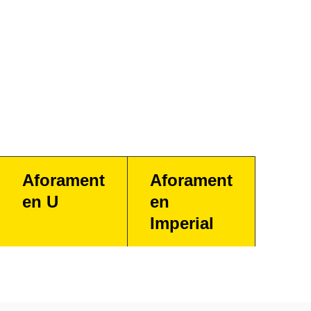
Aforament
Aforament
en U
en
Imperial