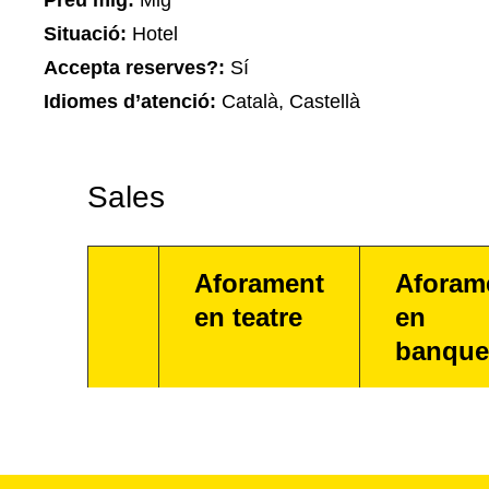
Preu mig:
Mig
Situació:
Hotel
Accepta reserves?:
Sí
Idiomes d’atenció:
Català, Castellà
Sales
Aforament
Aforam
en teatre
en
banque