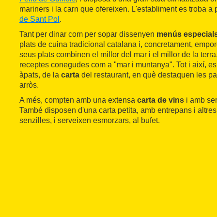
mariners i la carn que ofereixen. L'establiment es troba a
de Sant Pol
.
Tant per dinar com per sopar dissenyen
menús especial
plats de cuina tradicional catalana i, concretament, empor
seus plats combinen el millor del mar i el millor de la ter
receptes conegudes com a "mar i muntanya". Tot i així, es 
àpats, de la
carta
del restaurant, en què destaquen les pae
arròs.
A més, compten amb una extensa
carta de vins
i amb se
També disposen d'una carta petita, amb entrepans i altre
senzilles, i serveixen esmorzars, al bufet.