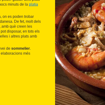
 pocs minuts de la
platja
s
, on es poden trobar
danesa. De fet, molt dels
ra, amb què creen les
pot disposar, en tots els
lles i altres plats amb
rvei de
sommelier
.
s elaboracions més