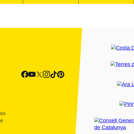
ics
me