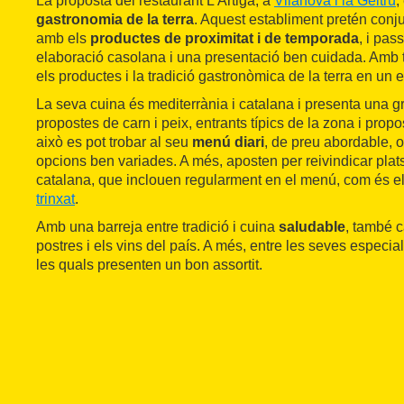
La proposta del restaurant L'Artiga, a
Vilanova i la Geltrú
,
gastronomia de la terra
. Aquest establiment pretén conj
amb els
productes de proximitat i de temporada
, i pas
elaboració casolana i una presentació ben cuidada. Amb to
els productes i la tradició gastronòmica de la terra en un 
La seva cuina és mediterrània i catalana i presenta una gr
propostes de carn i peix, entrants típics de la zona i prop
això es pot trobar al seu
menú diari
, de preu abordable, o
opcions ben variades. A més, aposten per reivindicar plats
catalana, que inclouen regularment en el menú, com és el 
trinxat
.
Amb una barreja entre tradició i cuina
saludable
, també 
postres i els vins del país. A més, entre les seves especial
les quals presenten un bon assortit.