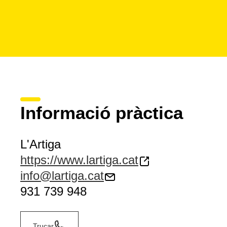
Informació pràctica
L'Artiga
https://www.lartiga.cat
info@lartiga.cat
931 739 948
Trucar