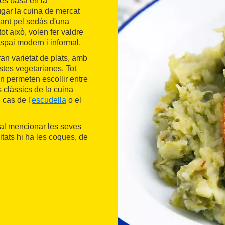
 es basa en la
ugar la cuina de mercat
sant pel sedàs d'una
t això, volen fer valdre
espai modern i informal.
an varietat de plats, amb
ostes vegetarianes. Tot
n permeten escollir entre
 clàssics de la cuina
cas de l'
escudella
o el
cal mencionar les seves
itats hi ha les coques, de