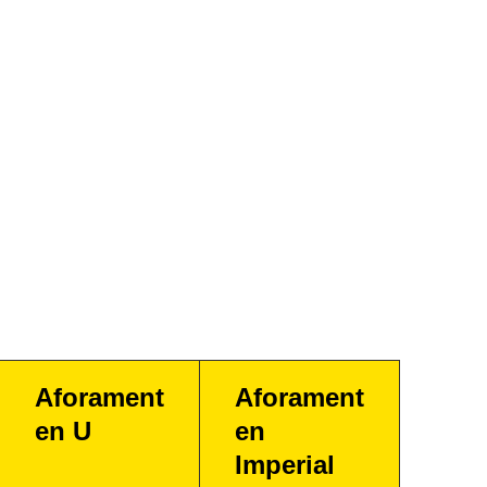
Aforament
Aforament
en U
en
Imperial