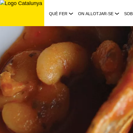
Saltar
al
QUÈ FER
ON ALLOTJAR-SE
SOB
contingut