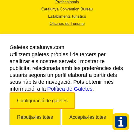
Professionals
Catalunya Convention Bureau
Establiments turístics
Oficines de Turisme
Galetes catalunya.com
Utilitzem galetes pròpies i de tercers per
analitzar els nostres serveis i mostrar-te
AVÍS LEGAL
publicitat relacionada amb les preferències dels
POLÍTICA DE PRIVACITAT
usuaris segons un perfil elaborat a partir dels
COOKIES
seus hàbits de navegació. Pots obtenir més
informació a la
Política de Galetes
ACCESSIBILITAT
.
Configuració de galetes
Copyright © 2026. Agència Catalana de Turisme. Tots els drets reservats.
Rebutja-les totes
Accepta-les totes