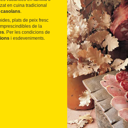
tzat en cuina tradicional
 casolans
.
nides, plats de peix fresc
mprescindibles de la
es
. Per les condicions de
cions
i esdeveniments.