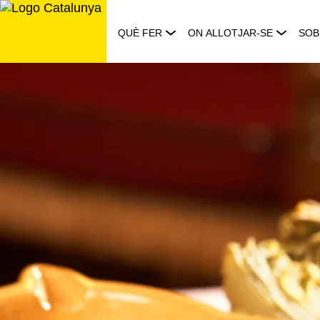
Saltar
al
QUÈ FER
ON ALLOTJAR-SE
SOB
contingut