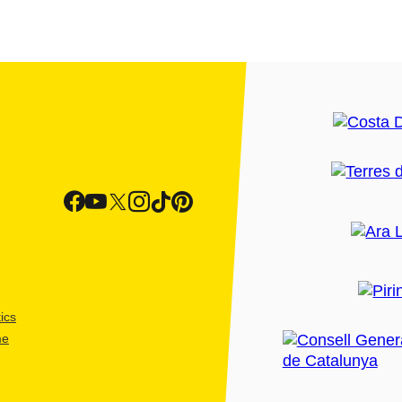
ics
me