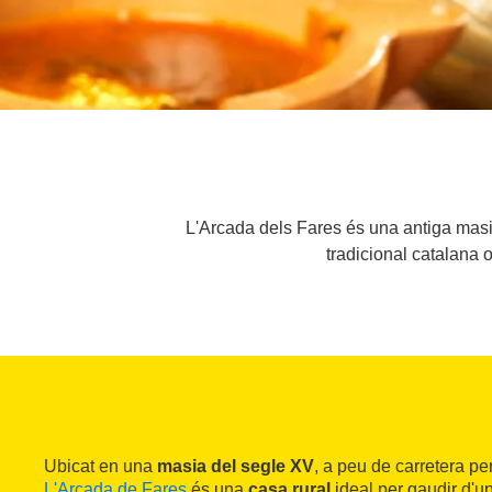
L'Arcada dels Fares és una antiga masia
tradicional catalana 
Ubicat en una
masia del segle XV
, a peu de carretera pe
L'Arcada de Fares
és una
casa rural
ideal per gaudir d'u