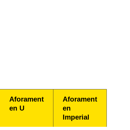
Aforament
Aforament
en U
en
Imperial