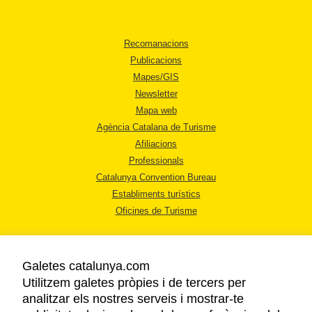
Recomanacions
Publicacions
Mapes/GIS
Newsletter
Mapa web
Agència Catalana de Turisme
Afiliacions
Professionals
Catalunya Convention Bureau
Establiments turístics
Oficines de Turisme
Galetes catalunya.com
Utilitzem galetes pròpies i de tercers per
analitzar els nostres serveis i mostrar-te
AVÍS LEGAL