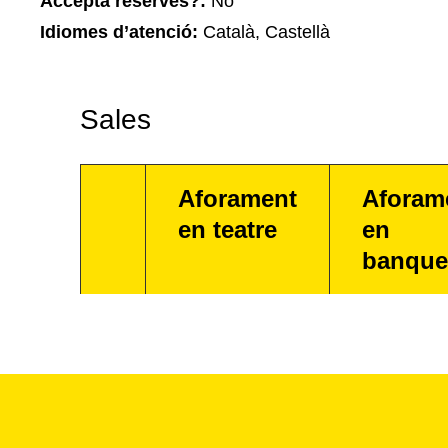
Accepta reserves?:
No
Idiomes d’atenció:
Català, Castellà
Sales
Aforament
Aforam
en teatre
en
banque