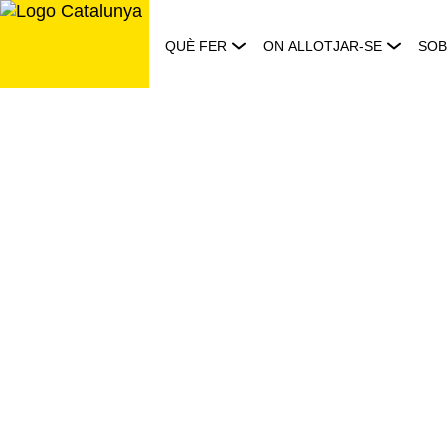
Saltar
al
QUÈ FER
ON ALLOTJAR-SE
SOB
contingut