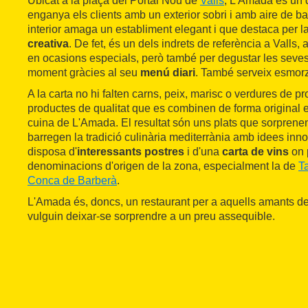
Ubicat a la plaça del Portal Nou de
Valls
, L'Amada és un 
enganya els clients amb un exterior sobri i amb aire de ba
interior amaga un establiment elegant i que destaca per l
creativa
. De fet, és un dels indrets de referència a Valls,
en ocasions especials, però també per degustar les seve
moment gràcies al seu
menú diari
. També serveix esmorza
A la carta no hi falten carns, peix, marisc o verdures de pro
productes de qualitat que es combinen de forma original e
cuina de L'Amada. El resultat són uns plats que sorprenen 
barregen la tradició culinària mediterrània amb idees in
disposa d'
interessants postres
i d'una
carta de vins
on 
denominacions d'origen de la zona, especialment la de
T
Conca de Barberà
.
L'Amada és, doncs, un restaurant per a aquells amants d
vulguin deixar-se sorprendre a un preu assequible.