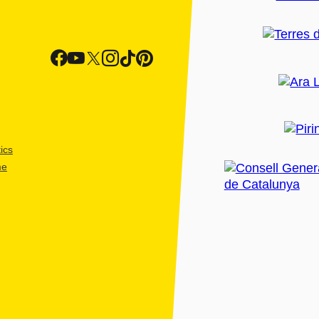
ics
me