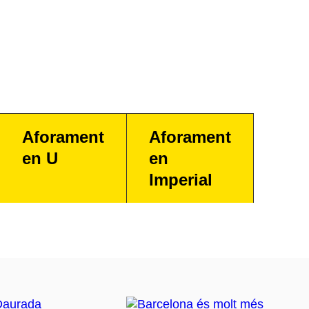
Aforament
Aforament
en U
en
Imperial