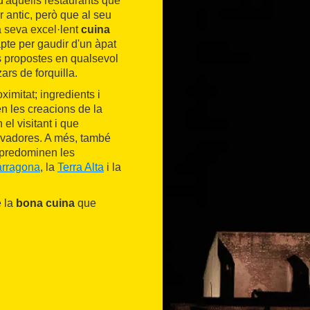
d'aquells restaurants que
r antic, però que al seu
a seva excel·lent
cuina
 apte per gaudir d'un àpat
s propostes en qualsevol
rs de forquilla.
ximitat; ingredients i
n les creacions de la
el visitant i que
novadores. A més, també
predominen les
arragona
, la
Terra Alta
i la
e la
bona cuina
que