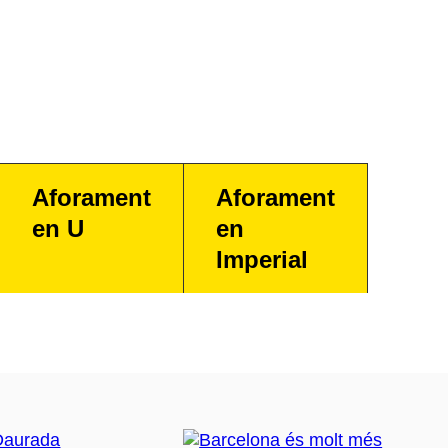
Aforament
Aforament
en U
en
Imperial