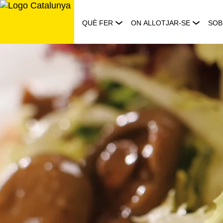
Saltar
al
QUÈ FER
ON ALLOTJAR-SE
SOB
contingut