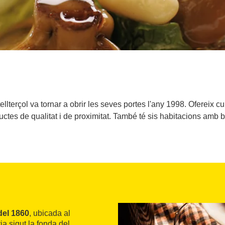
tellterçol va tornar a obrir les seves portes l'any 1998. Ofereix
uctes de qualitat i de proximitat. També té sis habitacions amb b
del 1860
, ubicada al
ia sigut la fonda del