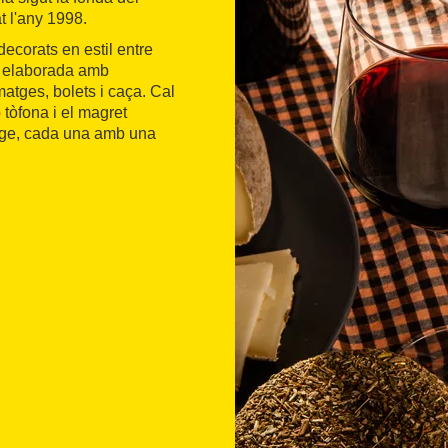
t l'any 1998.
ecorats en estil entre
elaborada amb
matges, bolets i caça. Cal
 tòfona i el magret
tge, cada una amb una