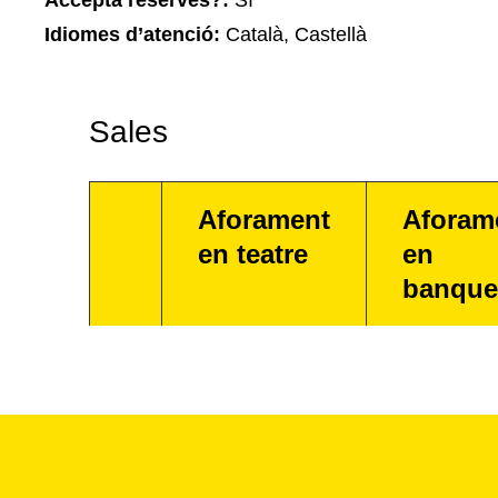
Accepta reserves?:
Sí
Idiomes d’atenció:
Català, Castellà
Sales
Aforament
Aforam
en teatre
en
banque