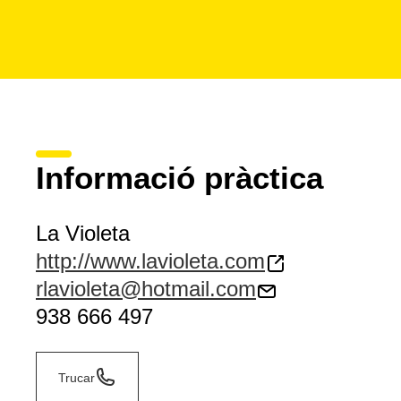
Informació pràctica
La Violeta
http://www.lavioleta.com
rlavioleta@hotmail.com
938 666 497
Trucar