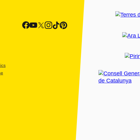
ics
me