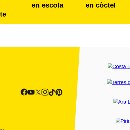
en escola
en còctel
te
ics