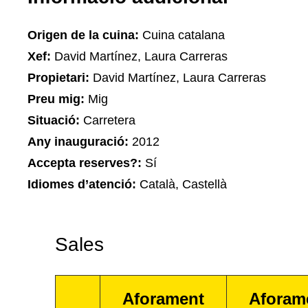
Origen de la cuina:
Cuina catalana
Xef:
David Martínez, Laura Carreras
Propietari:
David Martínez, Laura Carreras
Preu mig:
Mig
Situació:
Carretera
Any inauguració:
2012
Accepta reserves?:
Sí
Idiomes d’atenció:
Català, Castellà
Sales
Aforament
Aforam