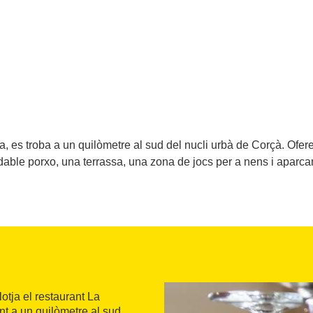
a, es troba a un quilòmetre al sud del nucli urbà de Corçà. Ofere
dable porxo, una terrassa, una zona de jocs per a nens i aparca
otja el restaurant La
nt a un quilòmetre al sud