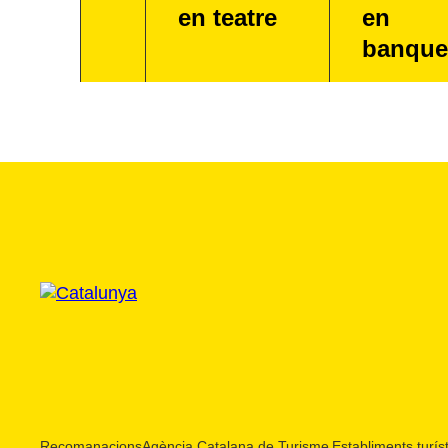
en teatre
en
banque
Recomanacions
Agència Catalana de Turisme
Establiments turíst