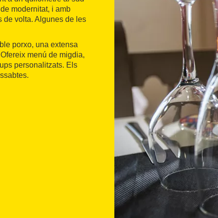
 de modernitat, i amb
es de volta. Algunes de les
ble porxo, una extensa
. Ofereix menú de migdia,
rups personalitzats. Els
issabtes.