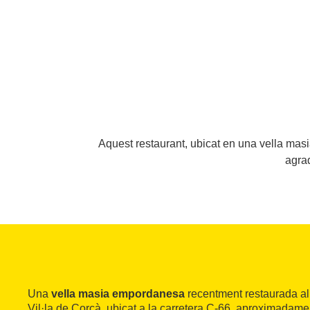
Aquest restaurant, ubicat en una vella masi
agra
Una
vella masia empordanesa
recentment restaurada all
Vil·la de Corçà, ubicat a la carretera C-66, aproximadame