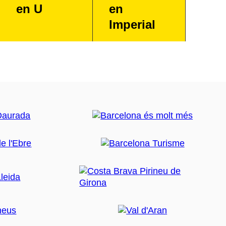
en U
en
Imperial