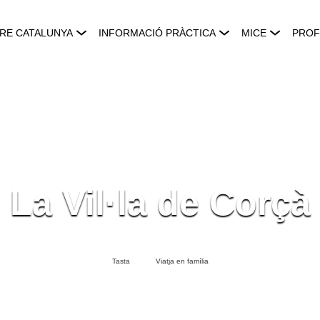
RE CATALUNYA
INFORMACIÓ PRÀCTICA
MICE
PROF
La Vil·la de Corçà
Tasta
Viatja en família