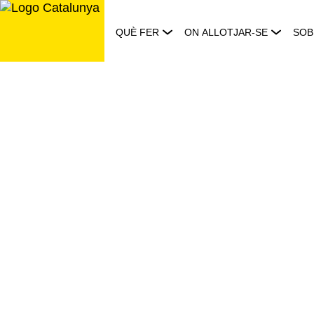
Saltar
al
QUÈ FER
ON ALLOTJAR-SE
SOB
contingut