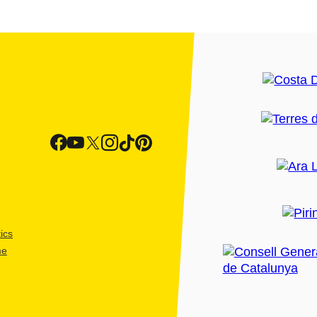
ics
me