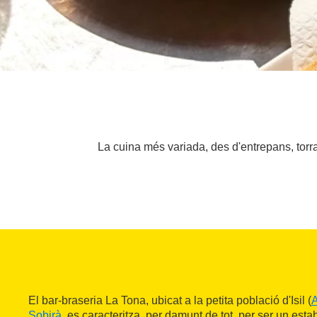
La cuina més variada, des d'entrepans, torrad
El bar-braseria La Tona, ubicat a la petita població d'Isil (
A
Sobirà
, es caracteritza, per damunt de tot, per ser un est