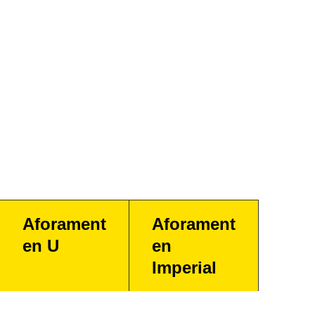
Aforament
Aforament
en U
en
Imperial