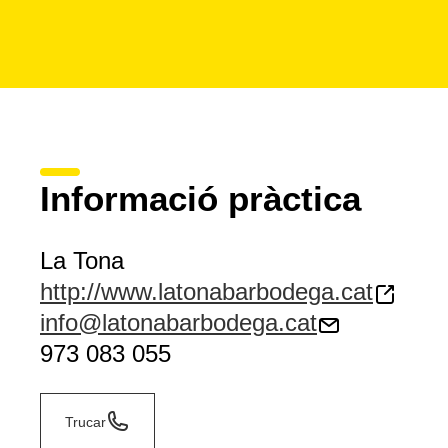
Informació pràctica
La Tona
http://www.latonabarbodega.cat
info@latonabarbodega.cat
973 083 055
Trucar