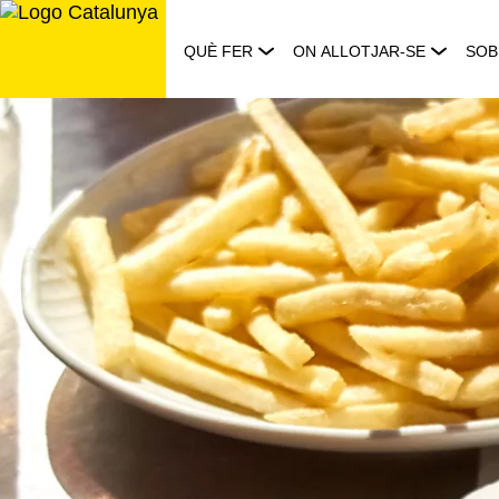
Saltar
al
QUÈ FER
ON ALLOTJAR-SE
SOB
contingut