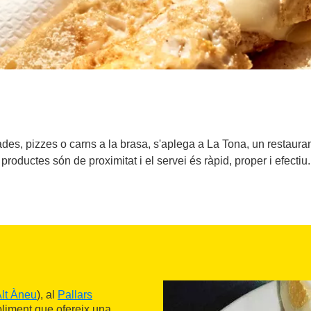
es, pizzes o carns a la brasa, s'aplega a La Tona, un restaurant ub
productes són de proximitat i el servei és ràpid, proper i efectiu.
lt Àneu
), al
Pallars
abliment que ofereix una