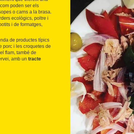
 com poden ser els
sopes o carns a la brasa.
ders ecològics, poltre i
otits i de formatges,
enda de productes típics
e porc i les croquetes de
i el flam, també de
servei, amb un
tracte