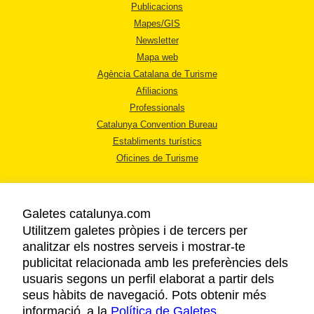
Publicacions
Mapes/GIS
Newsletter
Mapa web
Agència Catalana de Turisme
Afiliacions
Professionals
Catalunya Convention Bureau
Establiments turístics
Oficines de Turisme
Galetes catalunya.com
Utilitzem galetes pròpies i de tercers per
analitzar els nostres serveis i mostrar-te
AVÍS LEGAL
publicitat relacionada amb les preferències dels
POLÍTICA DE PRIVACITAT
usuaris segons un perfil elaborat a partir dels
COOKIES
seus hàbits de navegació. Pots obtenir més
informació a la
Política de Galetes
ACCESSIBILITAT
.