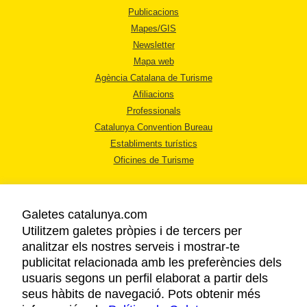
Publicacions
Mapes/GIS
Newsletter
Mapa web
Agència Catalana de Turisme
Afiliacions
Professionals
Catalunya Convention Bureau
Establiments turístics
Oficines de Turisme
Galetes catalunya.com
Utilitzem galetes pròpies i de tercers per
analitzar els nostres serveis i mostrar-te
AVÍS LEGAL
publicitat relacionada amb les preferències dels
POLÍTICA DE PRIVACITAT
usuaris segons un perfil elaborat a partir dels
COOKIES
seus hàbits de navegació. Pots obtenir més