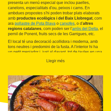
presenta un menú especial que inclou paelles,
canelons, especialitats d'ou, peixos i carns. En
ambdues propostes s'hi poden trobar plats elaborats
amb
productes ecològics i del Baix Llobregat
, com
ara
pollastre de Pota Blava
o
carxofes
, o d'
altres
regions catalanes
, com poden ser l'
arròs del Delta
, el
pernil de Ponent, fruits secs de les Garrigues, etc.
El local té una decoració acollidora i moderna, amb
tons neutres i predomini de la fusta. A l'interior hi ha
un petit menjador i, just al davant, tot de taules en una
terrassa coberta
.
Llegir més