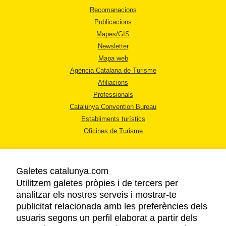
Recomanacions
Publicacions
Mapes/GIS
Newsletter
Mapa web
Agència Catalana de Turisme
Afiliacions
Professionals
Catalunya Convention Bureau
Establiments turístics
Oficines de Turisme
Galetes catalunya.com
Utilitzem galetes pròpies i de tercers per
analitzar els nostres serveis i mostrar-te
AVÍS LEGAL
publicitat relacionada amb les preferències dels
POLÍTICA DE PRIVACITAT
usuaris segons un perfil elaborat a partir dels