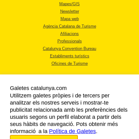
Mapes/GIS
Newsletter
Mapa web
Agència Catalana de Turisme
Afiliacions
Professionals
Catalunya Convention Bureau
Establiments turístics
Oficines de Turisme
Galetes catalunya.com
Utilitzem galetes pròpies i de tercers per
analitzar els nostres serveis i mostrar-te
AVÍS LEGAL
publicitat relacionada amb les preferències dels
POLÍTICA DE PRIVACITAT
usuaris segons un perfil elaborat a partir dels
COOKIES
seus hàbits de navegació. Pots obtenir més
informació a la
Política de Galetes
ACCESSIBILITAT
.