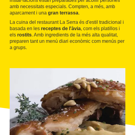
instal·lacions estan preparades per acollir persones
amb necessitats especials. Compten, a més, amb
aparcament i una
gran terrassa
.
La cuina del restaurant La Serra és d'estil tradicional i
basada en les
receptes de l'àvia
, com els platillos i
els
rostits
. Amb ingredients de la més alta qualitat,
preparen tant un menú diari econòmic com menús per
a grups.