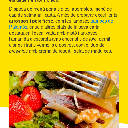
els detalls en tons blaus.
Disposa de menú per als dies laborables, menú de
cap de setmana i carta. A més de preparar excel·lents
arrossos i peix fresc
, com les famoses
gambes de
Palamós
, entre d'altres plats de la seva carta
destaquen l'escalivada amb mató i anxoves,
l'amanida d'escarola amb encenalls de
foie
, pernil
d'ànec i fruits vermells o postres, com el duo de
brownies
amb crema de iogurt i gelat de maduixes.