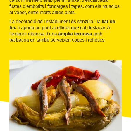
carta hi ha meló amb pernil, trinxat d'escalivada,
fustes d'embotits i formatges i tapes, com els musclos
al vapor, entre molts altres plats.
La decoració de l'establiment és senzilla i la
llar de
foc
li aporta un punt acollidor que cal destacar. A
l'exterior disposa d'una
àmplia terrassa
amb
barbacoa on també serveixen copes i refrescs.