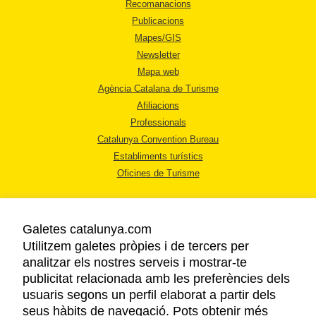
Recomanacions
Publicacions
Mapes/GIS
Newsletter
Mapa web
Agència Catalana de Turisme
Afiliacions
Professionals
Catalunya Convention Bureau
Establiments turístics
Oficines de Turisme
Galetes catalunya.com
Utilitzem galetes pròpies i de tercers per
analitzar els nostres serveis i mostrar-te
AVÍS LEGAL
publicitat relacionada amb les preferències dels
POLÍTICA DE PRIVACITAT
usuaris segons un perfil elaborat a partir dels
COOKIES
seus hàbits de navegació. Pots obtenir més