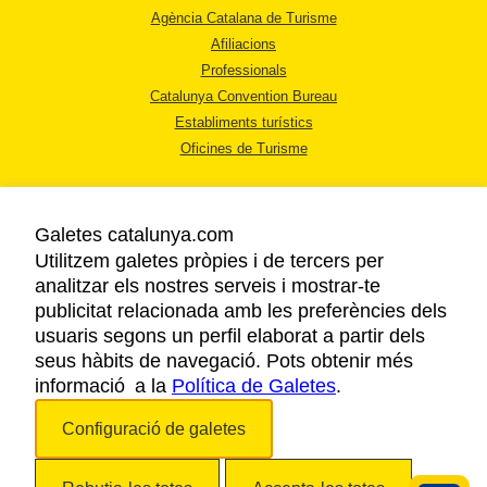
Agència Catalana de Turisme
Afiliacions
Professionals
Catalunya Convention Bureau
Establiments turístics
Oficines de Turisme
Galetes catalunya.com
Utilitzem galetes pròpies i de tercers per
analitzar els nostres serveis i mostrar-te
AVÍS LEGAL
publicitat relacionada amb les preferències dels
POLÍTICA DE PRIVACITAT
usuaris segons un perfil elaborat a partir dels
COOKIES
seus hàbits de navegació. Pots obtenir més
informació a la
Política de Galetes
ACCESSIBILITAT
.
Configuració de galetes
Copyright © 2026. Agència Catalana de Turisme. Tots els drets reservats.