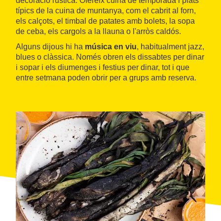
decoració rústica. Ofereix cuina de temporada i plats
típics de la cuina de muntanya, com el cabrit al forn,
els calçots, el timbal de patates amb bolets, la sopa
de ceba, els cargols a la llauna o l'arròs caldós.
Alguns dijous hi ha
música en viu
, habitualment jazz,
blues o clàssica. Només obren els dissabtes per dinar
i sopar i els diumenges i festius per dinar, tot i que
entre setmana poden obrir per a grups amb reserva.