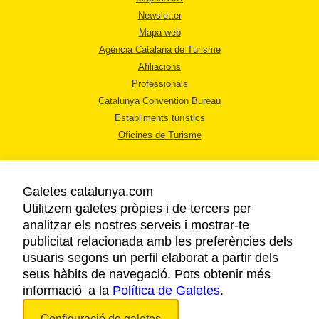
Newsletter
Mapa web
Agència Catalana de Turisme
Afiliacions
Professionals
Catalunya Convention Bureau
Establiments turístics
Oficines de Turisme
Galetes catalunya.com
Utilitzem galetes pròpies i de tercers per
analitzar els nostres serveis i mostrar-te
AVÍS LEGAL
publicitat relacionada amb les preferències dels
POLÍTICA DE PRIVACITAT
usuaris segons un perfil elaborat a partir dels
COOKIES
seus hàbits de navegació. Pots obtenir més
informació a la
Política de Galetes
ACCESSIBILITAT
.
Configuració de galetes