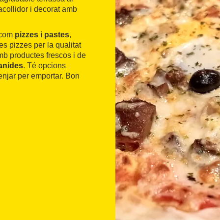
ò acollidor i decorat amb
, com
pizzes i pastes
,
 pizzes per la qualitat
amb productes frescos i de
anides
. Té opcions
enjar per emportar. Bon