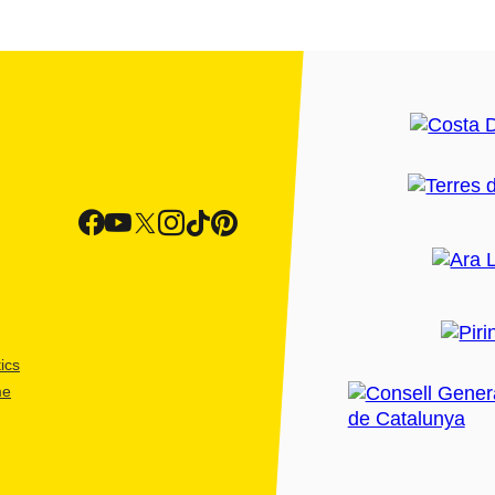
ics
me