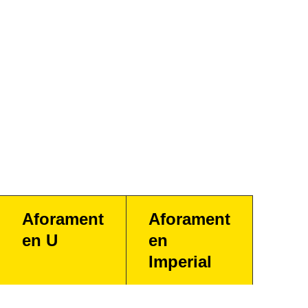
Aforament
Aforament
en U
en
Imperial