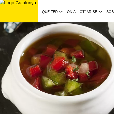
Saltar
al
QUÈ FER
ON ALLOTJAR-SE
SOB
contingut