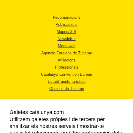
Recomanacions
Publicacions
Mapes/GIS
Newsletter
Mapa web
Agència Catalana de Turisme
Afiliacions
Professionals
Catalunya Convention Bureau
Establiments turístics
Oficines de Turisme
Galetes catalunya.com
Utilitzem galetes pròpies i de tercers per
analitzar els nostres serveis i mostrar-te
AVÍS LEGAL