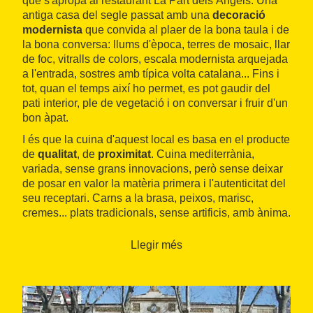
que s'apropa al restaurant La Part dels Àngels. Una
antiga casa del segle passat amb una
decoració
modernista
que convida al plaer de la bona taula i de
la bona conversa: llums d'època, terres de mosaic, llar
de foc, vitralls de colors, escala modernista arquejada
a l'entrada, sostres amb típica volta catalana... Fins i
tot, quan el temps així ho permet, es pot gaudir del
pati interior, ple de vegetació i on conversar i fruir d'un
bon àpat.
I és que la cuina d'aquest local es basa en el producte
de
qualitat
, de
proximitat
. Cuina mediterrània,
variada, sense grans innovacions, però sense deixar
de posar en valor la matèria primera i l'autenticitat del
seu receptari. Carns a la brasa, peixos, marisc,
cremes... plats tradicionals, sense artificis, amb ànima.
El seu menú diari fa que sigui difícil trobar taula i, per
això, recomanen la reserva prèvia.
Llegir més