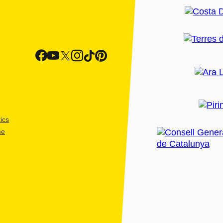
ics
me