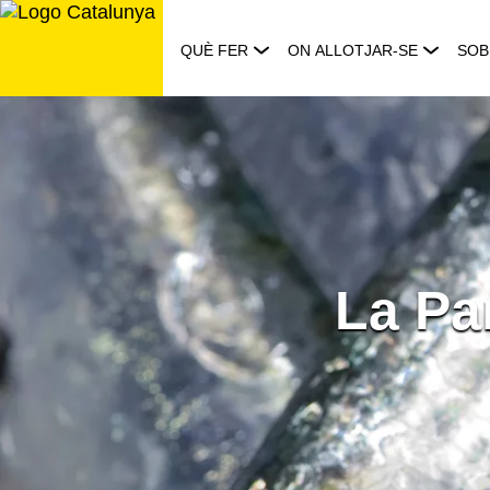
Saltar
al
QUÈ FER
ON ALLOTJAR-SE
SOB
contingut
La Pa