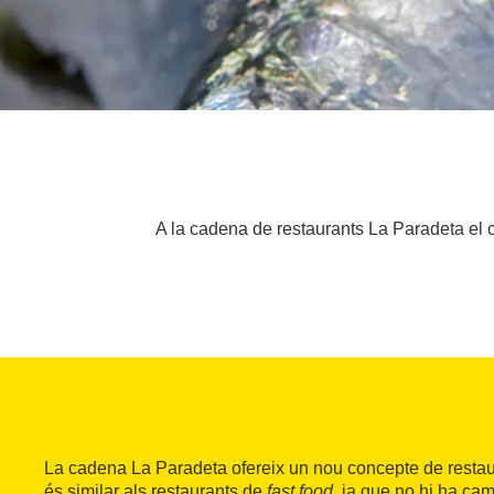
A la cadena de restaurants La Paradeta el c
La cadena La Paradeta ofereix un nou concepte de restau
és similar als restaurants de
fast food
, ja que no hi ha ca