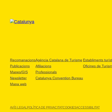
Recomanacions
Agència Catalana de Turisme
Establiments turíst
Publicacions
Afiliacions
Oficines de Turis
Mapes/GIS
Professionals
Newsletter
Catalunya Convention Bureau
Mapa web
AVÍS LEGAL
POLÍTICA DE PRIVACITAT
COOKIES
ACCESSIBILITAT