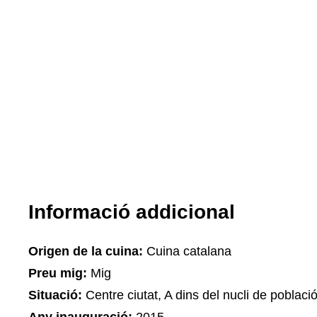
Informació addicional
Origen de la cuina:
Cuina catalana
Preu mig:
Mig
Situació:
Centre ciutat, A dins del nucli de poblaci