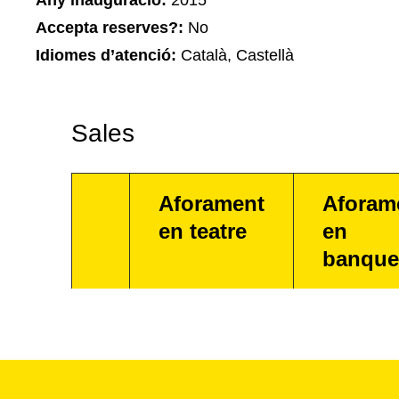
Any inauguració:
2015
Accepta reserves?:
No
Idiomes d’atenció:
Català, Castellà
Sales
Aforament
Aforam
en teatre
en
banque