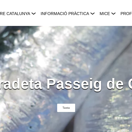
RE CATALUNYA
INFORMACIÓ PRÀCTICA
MICE
PROF
radeta Passeig de 
Tasta