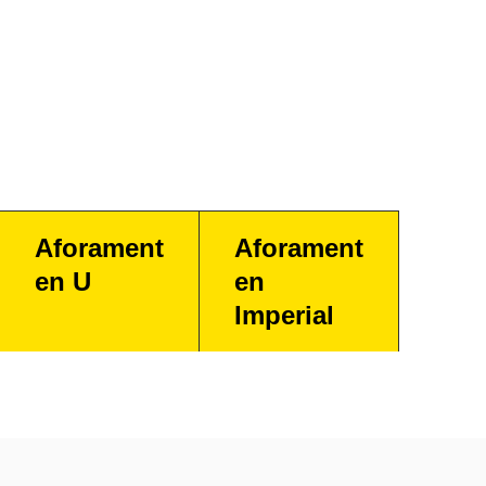
Aforament
Aforament
en U
en
Imperial