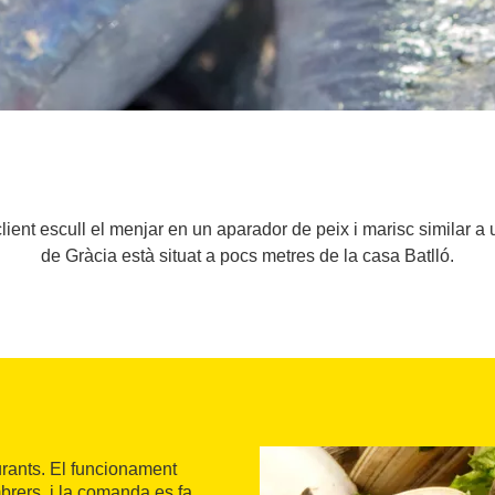
lient escull el menjar en un aparador de peix i marisc similar
de Gràcia està situat a pocs metres de la casa Batlló.
rants. El funcionament
mbrers, i la comanda es fa