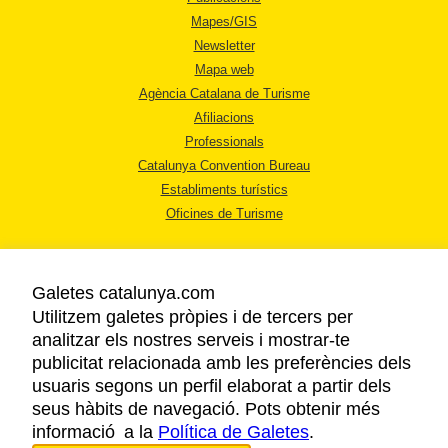
Mapes/GIS
Newsletter
Mapa web
Agència Catalana de Turisme
Afiliacions
Professionals
Catalunya Convention Bureau
Establiments turístics
Oficines de Turisme
Galetes catalunya.com
Utilitzem galetes pròpies i de tercers per
analitzar els nostres serveis i mostrar-te
AVÍS LEGAL
publicitat relacionada amb les preferències dels
POLÍTICA DE PRIVACITAT
usuaris segons un perfil elaborat a partir dels
COOKIES
seus hàbits de navegació. Pots obtenir més
informació a la
Política de Galetes
ACCESSIBILITAT
.