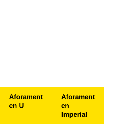
Aforament
Aforament
en U
en
Imperial