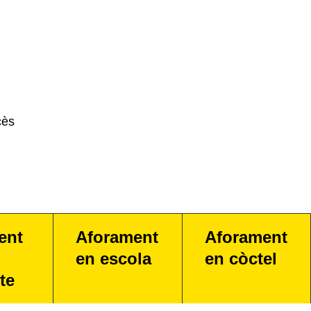
cès
ent
Aforament
Aforament
en escola
en còctel
te