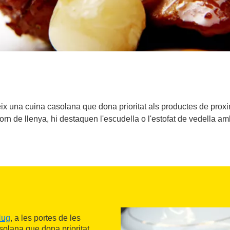
eix una cuina casolana que dona prioritat als productes de proxim
rn de llenya, hi destaquen l'escudella o l'estofat de vedella amb
Hug
, a les portes de les
asolana que dona prioritat