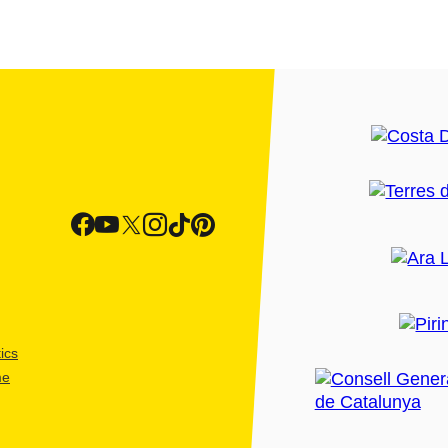
ics
me