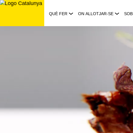
Saltar
al
QUÈ FER
ON ALLOTJAR-SE
SOB
contingut