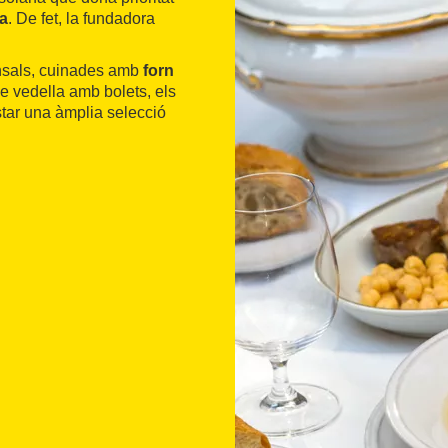
a
. De fet, la fundadora
ensals, cuinades amb
forn
 de vedella amb bolets, els
astar una àmplia selecció