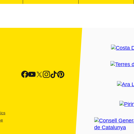
ics
me