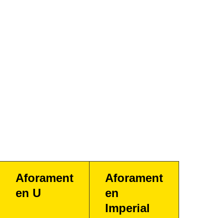
Aforament
Aforament
en U
en
Imperial