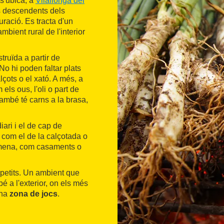
s'ubica, a
Vilallonga del
ls descendents dels
ració. Es tracta d'un
ambient rural de l'interior
struïda a partir de
 No hi poden faltar plats
çots o el xató. A més, a
els ous, l'oli o part de
També té carns a la brasa,
iari i el de cap de
 com el de la calçotada o
 mena, com casaments o
 petits. Un ambient que
é a l'exterior, on els més
una
zona de jocs
.