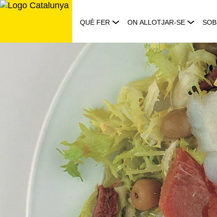
Saltar
al
QUÈ FER
ON ALLOTJAR-SE
SOB
contingut