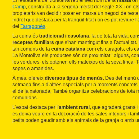
El restaurant La Montoliva rep el seu nom de la
masia
on 
Camp
, construïda a la segona meitat del segle XX i on e
propietaris van decidir posar en marxa un negoci de restau
indret que destaca per la tranquil·litat i on es pot reviure l'
del
Tarragonès
.
La cuina és
tradicional i casolana
, la de tota la vida, con
receptes familiars
que s'han mantingut fins a l'actualitat.
tan comuns de la
cuina catalana
com els caragols, els cal
La Montoliva els productes són de proximitat i alguns, com 
les verdures, els obtenen ells mateixos de la seva finca. 
sopes o amanides.
A més, ofereix
diversos tipus de menús
. Des del menú d
setmana fins a d'altres especials per a moments concrets,
el de la xatonada. També organitza celebracions de tota
comunions.
L'espai destaca per l'
ambient rural
, que agradarà grans i
es deixa veure en la decoració de les sales interiors i tamb
petits poden gaudir amb els animals de la granja o amb 