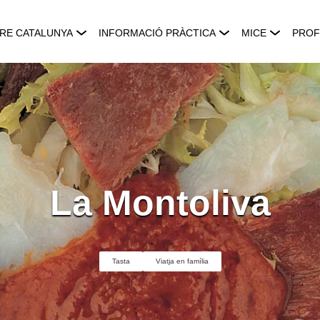
RE CATALUNYA
INFORMACIÓ PRÀCTICA
MICE
PROF
La Montoliva
Tasta
Viatja en família