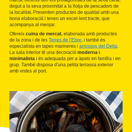
degut a la seva proximitat a la llotja de pescadors de
la localitat. Presenten productes de qualitat amb una
bona elaboració i tenen un excel·lent tracte, que
acompanya al menjar.
Ofereix
cuina de mercat,
elaborada amb productes
de la zona i de les
Terres de l'Ebre
, i també és
especialista en tapes marineres i
arrossos del Delta
.
La sala interior té una decoració
moderna i
minimalista
i és adequada per a àpats en família i en
grup. També disposa d'una petita terrassa exterior
amb vistes al port.