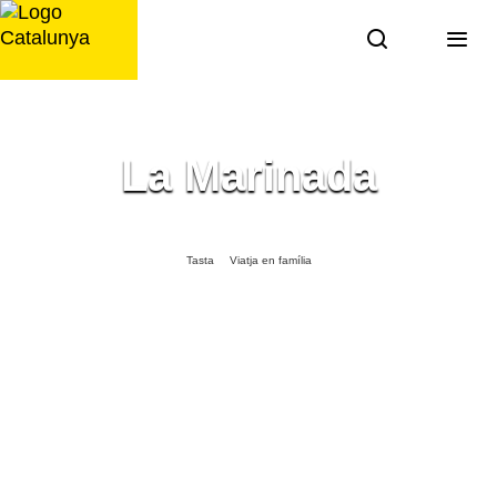
Saltar
al
contingut
La Marinada
Tasta
Viatja en família