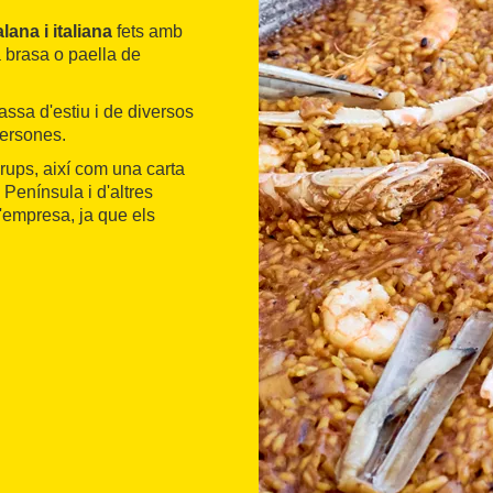
lana i italiana
fets amb
a brasa o paella de
assa d'estiu i de diversos
persones.
grups, així com una carta
Península i d'altres
d'empresa, ja que els