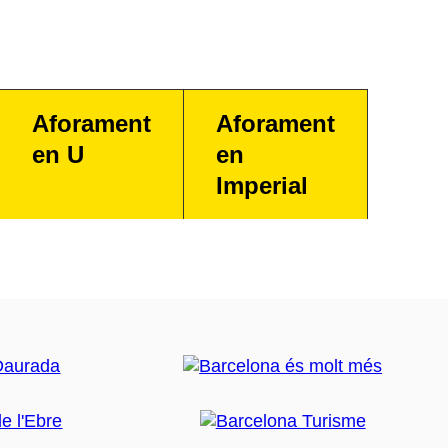
Aforament
Aforament
en U
en
Imperial