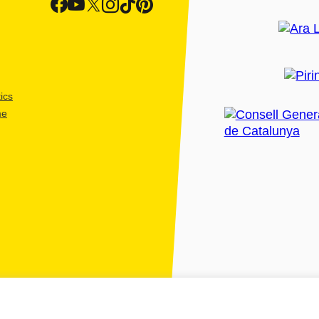
ics
me