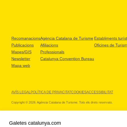
Recomanacions
Agència Catalana de Turisme
Establiments turíst
Publicacions
Afiliacions
Oficines de Turis
Mapes/GIS
Professionals
Newsletter
Catalunya Convention Bureau
Mapa web
AVÍS LEGAL
POLÍTICA DE PRIVACITAT
COOKIES
ACCESSIBILITAT
Copyright © 2026. Agència Catalana de Turisme. Tots els drets reservats.
Galetes catalunya.com