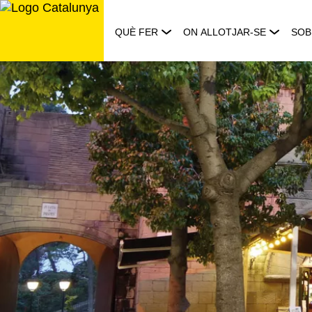
Saltar
al
QUÈ FER
ON ALLOTJAR-SE
SOB
contingut