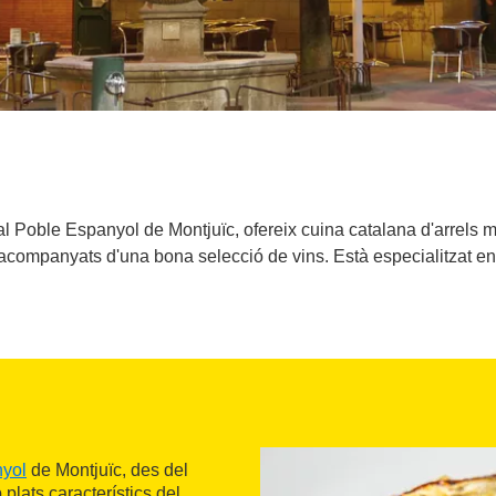
al Poble Espanyol de Montjuïc, ofereix cuina catalana d'arrels me
 acompanyats d'una bona selecció de vins. Està especialitzat en 
yol
de Montjuïc, des del
 plats característics del