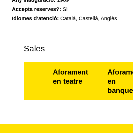
Any inauguració:
1969
Accepta reserves?:
Sí
Idiomes d’atenció:
Català, Castellà, Anglès
Sales
Aforament
Aforam
en teatre
en
banque