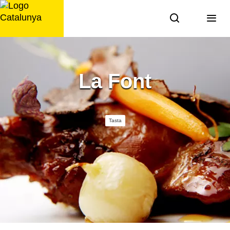
Saltar
al
contingut
La Font
Tasta