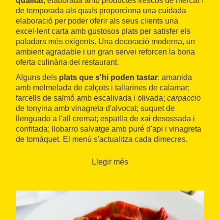
qualitat
, elaborada amb productes frescos de mercat i
de temporada als quals proporciona una cuidada
elaboració per poder oferir als seus clients una
excel·lent carta amb gustosos plats per satisfer els
paladars més exigents. Una decoració moderna, un
ambient agradable i un gran servei reforcen la bona
oferta culinària del restaurant.
Alguns dels
plats que s'hi poden tastar
: amanida
amb melmelada de calçots i tallarines de calamar;
farcells de salmó amb escalivada i olivada;
carpaccio
de tonyina amb vinagreta d'alvocat; suquet de
llenguado a l'all cremat; espatlla de xai desossada i
confitada; llobarro salvatge amb puré d'api i vinagreta
de tomàquet. El menú s'actualitza cada dimecres.
Llegir més