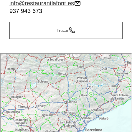
info@restaurantlafont.es
937 943 673
Trucar