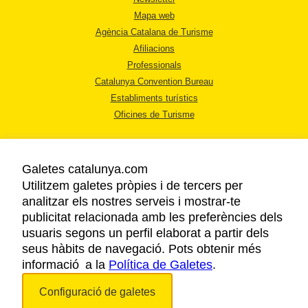
Mapa web
Agència Catalana de Turisme
Afiliacions
Professionals
Catalunya Convention Bureau
Establiments turístics
Oficines de Turisme
Galetes catalunya.com
Utilitzem galetes pròpies i de tercers per
analitzar els nostres serveis i mostrar-te
AVÍS LEGAL
publicitat relacionada amb les preferències dels
POLÍTICA DE PRIVACITAT
usuaris segons un perfil elaborat a partir dels
COOKIES
seus hàbits de navegació. Pots obtenir més
informació a la
Política de Galetes
ACCESSIBILITAT
.
Configuració de galetes
Copyright © 2026. Agència Catalana de Turisme. Tots els drets reservats.