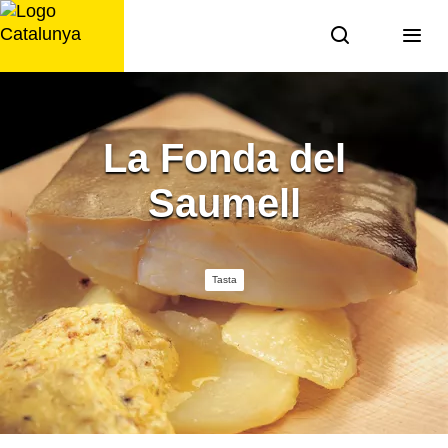
Saltar
al
contingut
La Fonda del
Saumell
Tasta