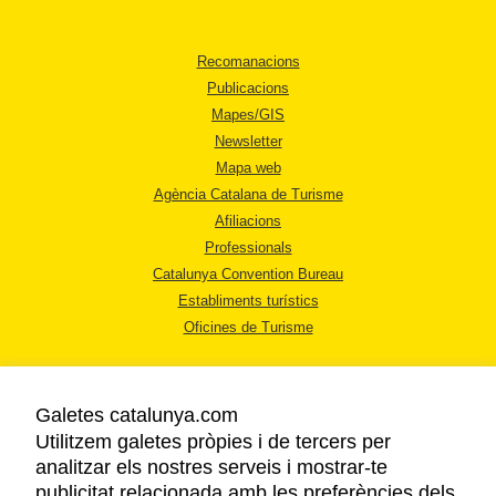
Recomanacions
Publicacions
Mapes/GIS
Newsletter
Mapa web
Agència Catalana de Turisme
Afiliacions
Professionals
Catalunya Convention Bureau
Establiments turístics
Oficines de Turisme
Galetes catalunya.com
Utilitzem galetes pròpies i de tercers per
analitzar els nostres serveis i mostrar-te
AVÍS LEGAL
publicitat relacionada amb les preferències dels