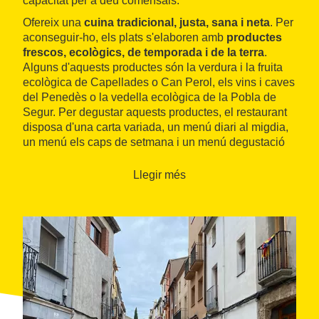
capacitat per a deu comensals.
Ofereix una
cuina tradicional, justa, sana i neta
. Per
aconseguir-ho, els plats s'elaboren amb
productes
frescos, ecològics, de temporada i de la terra
.
Alguns d'aquests productes són la verdura i la fruita
ecològica de Capellades o Can Perol, els vins i caves
del Penedès o la vedella ecològica de la Pobla de
Segur. Per degustar aquests productes, el restaurant
disposa d'una carta variada, un menú diari al migdia,
un menú els caps de setmana i un menú degustació
de quilòmetre zero.
Llegir més
A més de la seva creativa proposta gastronòmica,
ofereix l'opció de pagar en
rius
. El riu és una moneda
social i ciutadana de l'Ecoxarxa de l'Anoia que
equival a l'euro i no és material. Aquesta forma de
pagament permet una economia alternativa, més
propera, cooperativa i ecològica.