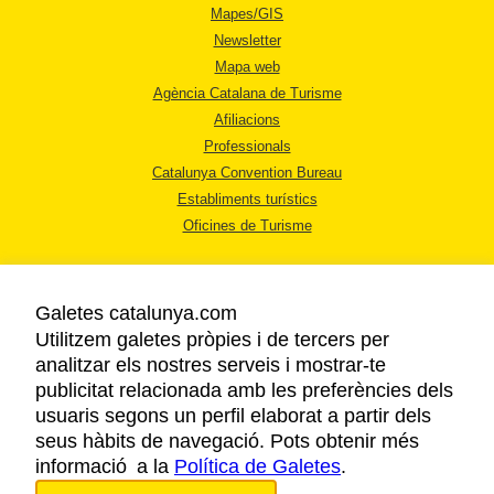
Mapes/GIS
Newsletter
Mapa web
Agència Catalana de Turisme
Afiliacions
Professionals
Catalunya Convention Bureau
Establiments turístics
Oficines de Turisme
Galetes catalunya.com
Utilitzem galetes pròpies i de tercers per
analitzar els nostres serveis i mostrar-te
AVÍS LEGAL
publicitat relacionada amb les preferències dels
POLÍTICA DE PRIVACITAT
usuaris segons un perfil elaborat a partir dels
COOKIES
seus hàbits de navegació. Pots obtenir més
informació a la
Política de Galetes
ACCESSIBILITAT
.