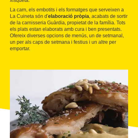
xisqueta.
La carn, els embotits i els formatges que serveixen a
La Cuineta són d'
elaboració pròpia
, acabats de sortir
de la carnisseria Guàrdia, propietat de la família. Tots
els plats estan elaborats amb cura i ben presentats.
Ofereix diverses opcions de menús, un de setmanal,
un per als caps de setmana i festius i un altre per
emportar.