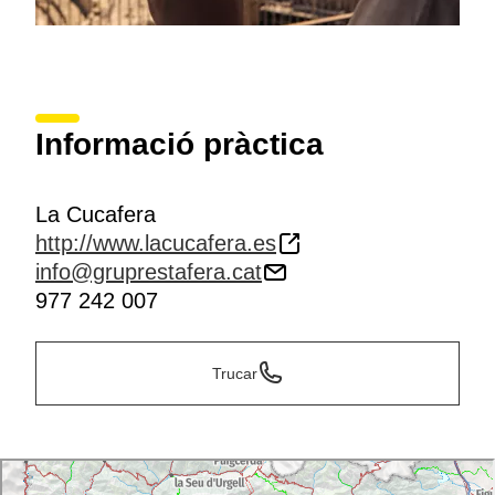
Informació pràctica
La Cucafera
http://www.lacucafera.es
info@gruprestafera.cat
977 242 007
Trucar