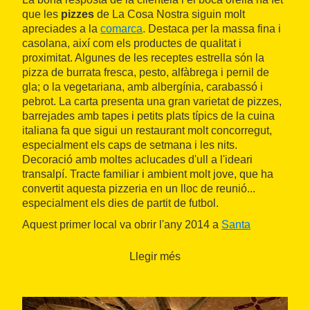
que les
pizzes
de La Cosa Nostra siguin molt
apreciades a la
comarca
. Destaca per la massa fina i
casolana, així com els productes de qualitat i
proximitat. Algunes de les receptes estrella són la
pizza de burrata fresca, pesto, alfàbrega i pernil de
gla; o la vegetariana, amb albergínia, carabassó i
pebrot. La carta presenta una gran varietat de pizzes,
barrejades amb tapes i petits plats típics de la cuina
italiana fa que sigui un restaurant molt concorregut,
especialment els caps de setmana i les nits.
Decoració amb moltes aclucades d'ull a l'ideari
transalpí. Tracte familiar i ambient molt jove, que ha
convertit aquesta pizzeria en un lloc de reunió...
especialment els dies de partit de futbol.
Aquest primer local va obrir l'any 2014 a
Santa
Coloma de Cervelló
i, degut a l'èxit i la bona acollida
de la seva cuina típica italiana, en tres mesos ja
Llegir més
havien obert un
tercer restaurant
, molt més gran, a
Sant Boi de Llobregat
, on ja en tenien un altre de
tapes i pizzes.