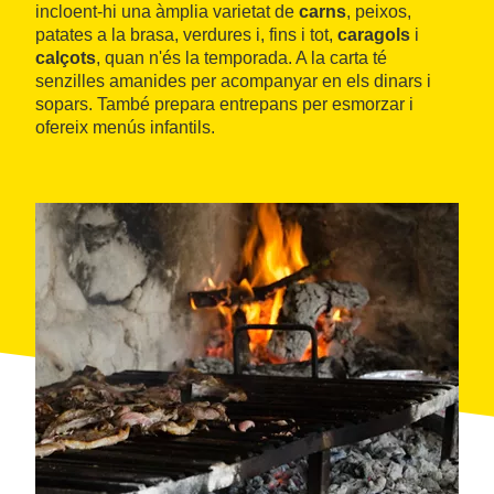
incloent-hi una àmplia varietat de
carns
, peixos,
patates a la brasa, verdures i, fins i tot,
caragols
i
calçots
, quan n'és la temporada. A la carta té
senzilles amanides per acompanyar en els dinars i
sopars. També prepara entrepans per esmorzar i
ofereix menús infantils.