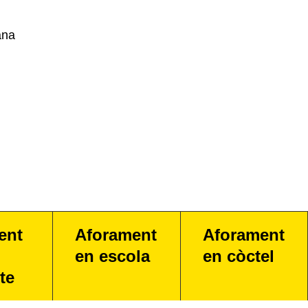
ana
ent
Aforament
Aforament
en escola
en còctel
te