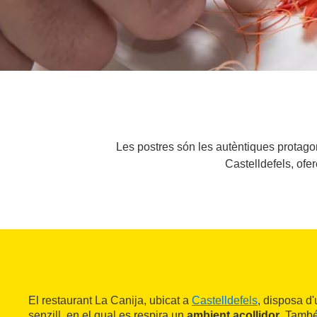
Les postres són les autèntiques protagon
Castelldefels, ofe
El restaurant La Canija, ubicat a
Castelldefels
, disposa d
senzill, en el qual es respira un
ambient acollidor
. També