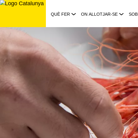
Saltar
al
QUÈ FER
ON ALLOTJAR-SE
SOB
contingut