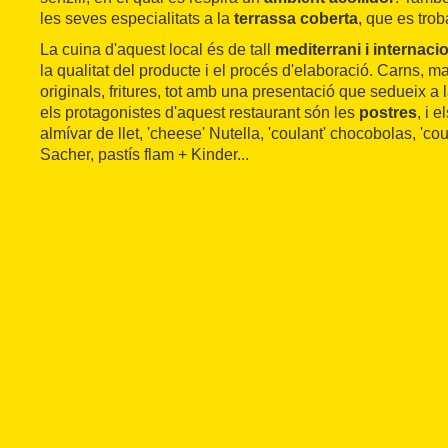
les seves especialitats a la
terrassa coberta
, que es trob
La cuina d'aquest local és de tall
mediterrani i internaci
la qualitat del producte i el procés d'elaboració. Carns, m
originals, fritures, tot amb una presentació que sedueix a 
els protagonistes d'aquest restaurant són les
postres
, i 
almívar de llet, 'cheese' Nutella, 'coulant' chocobolas, 'c
Sacher, pastís flam + Kinder...