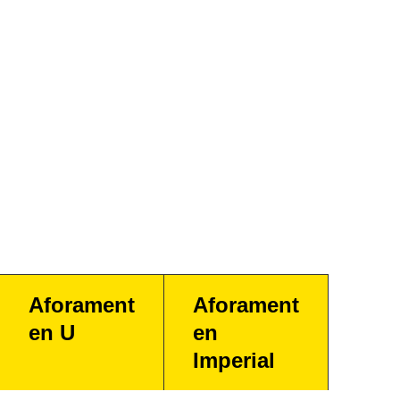
Aforament
Aforament
en U
en
Imperial