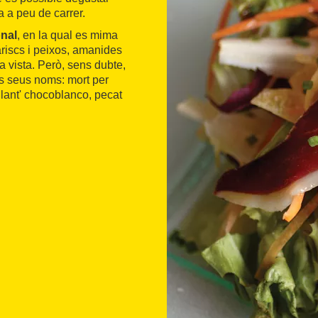
a a peu de carrer.
onal
, en la qual es mima
ariscs i peixos, amanides
la vista. Però, sens dubte,
els seus noms: mort per
oulant' chocoblanco, pecat