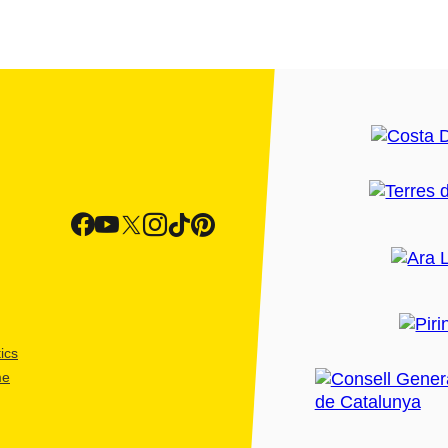
ics
me