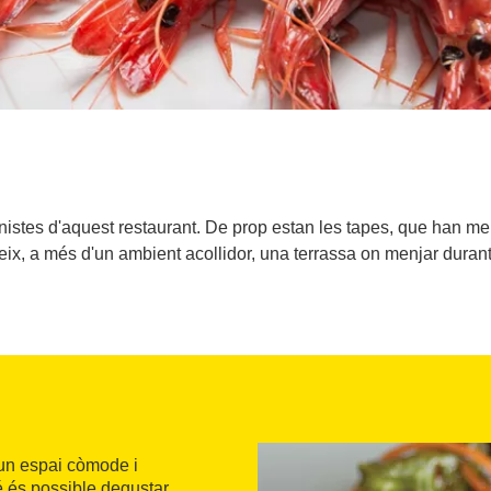
istes d'aquest restaurant. De prop estan les tapes, que han mere
reix, a més d'un ambient acollidor, una terrassa on menjar durant
'un espai còmode i
 és possible degustar