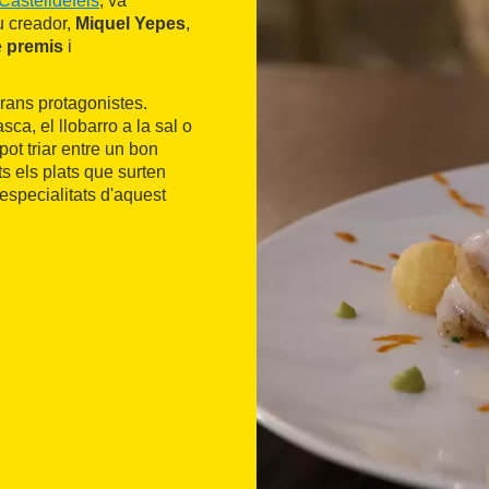
Castelldefels
, va
u creador,
Miquel Yepes
,
e
premis
i
rans protagonistes.
sca, el llobarro a la sal o
ot triar entre un bon
s els plats que surten
especialitats d'aquest