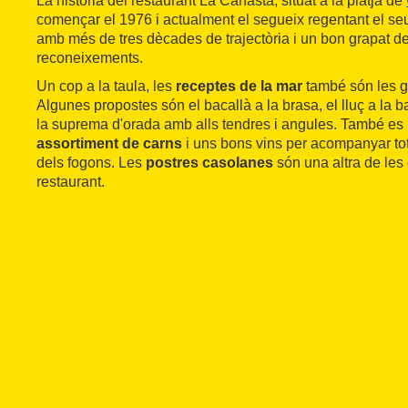
La història del restaurant La Canasta, situat a la platja de
començar el 1976 i actualment el segueix regentant el se
amb més de tres dècades de trajectòria i un bon grapat d
reconeixements.
Un cop a la taula, les
receptes de la mar
també són les g
Algunes propostes són el bacallà a la brasa, el lluç a la ba
la suprema d'orada amb alls tendres i angules. També es p
assortiment de carns
i uns bons vins per acompanyar tot
dels fogons. Les
postres casolanes
són una altra de les 
restaurant.