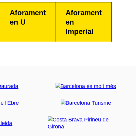
Aforament
Aforament
en U
en
Imperial