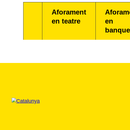
Aforament
Aforam
en teatre
en
banque