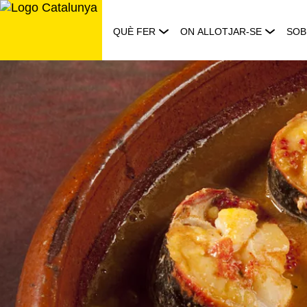
Saltar
al
QUÈ FER
ON ALLOTJAR-SE
SOB
contingut