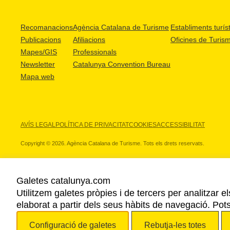
Recomanacions
Agència Catalana de Turisme
Establiments turíst
Publicacions
Afiliacions
Oficines de Turis
Mapes/GIS
Professionals
Newsletter
Catalunya Convention Bureau
Mapa web
AVÍS LEGAL
POLÍTICA DE PRIVACITAT
COOKIES
ACCESSIBILITAT
Copyright © 2026. Agència Catalana de Turisme. Tots els drets reservats.
Galetes catalunya.com
Utilitzem galetes pròpies i de tercers per analitzar e
ELS NOSTRES PARTNERS
elaborat a partir dels seus hàbits de navegació. Pot
Configuració de galetes
Rebutja-les totes