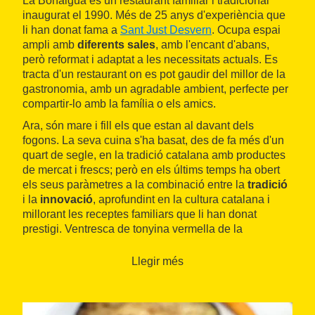
La Bonaigua és un restaurant familiar i tradicional
inaugurat el 1990. Més de 25 anys d'experiència que
li han donat fama a
Sant Just Desvern
. Ocupa espai
ampli amb
diferents sales
, amb l'encant d'abans,
però reformat i adaptat a les necessitats actuals. Es
tracta d'un restaurant on es pot gaudir del millor de la
gastronomia, amb un agradable ambient, perfecte per
compartir-lo amb la família o els amics.
Ara, són mare i fill els que estan al davant dels
fogons. La seva cuina s'ha basat, des de fa més d'un
quart de segle, en la tradició catalana amb productes
de mercat i frescs; però en els últims temps ha obert
els seus paràmetres a la combinació entre la
tradició
i la
innovació
, aprofundint en la cultura catalana i
millorant les receptes familiars que li han donat
prestigi. Ventresca de tonyina vermella de la
Mediterrània, arrossos a l'estil alacantí, carns selectes
(costella premium Guikar, wagyu d'Austràlia o angus)
Llegir més
o tapes, com les seves originals patates braves.