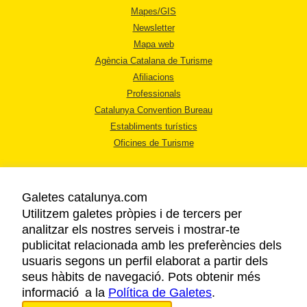
Mapes/GIS
Newsletter
Mapa web
Agència Catalana de Turisme
Afiliacions
Professionals
Catalunya Convention Bureau
Establiments turístics
Oficines de Turisme
Galetes catalunya.com
Utilitzem galetes pròpies i de tercers per
analitzar els nostres serveis i mostrar-te
AVÍS LEGAL
publicitat relacionada amb les preferències dels
POLÍTICA DE PRIVACITAT
usuaris segons un perfil elaborat a partir dels
COOKIES
seus hàbits de navegació. Pots obtenir més
informació a la
Política de Galetes
ACCESSIBILITAT
.