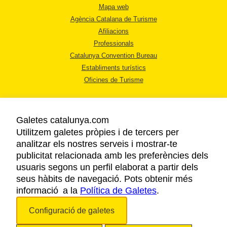
Mapa web
Agència Catalana de Turisme
Afiliacions
Professionals
Catalunya Convention Bureau
Establiments turístics
Oficines de Turisme
Galetes catalunya.com
Utilitzem galetes pròpies i de tercers per
analitzar els nostres serveis i mostrar-te
AVÍS LEGAL
publicitat relacionada amb les preferències dels
POLÍTICA DE PRIVACITAT
usuaris segons un perfil elaborat a partir dels
COOKIES
seus hàbits de navegació. Pots obtenir més
informació a la
Política de Galetes
ACCESSIBILITAT
.
Configuració de galetes
Copyright © 2026. Agència Catalana de Turisme. Tots els drets reservats.