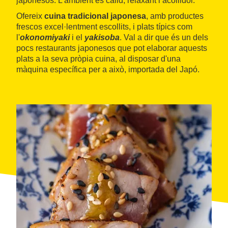
japonesos. L'ambient és càlid, relaxant i acollidor.
Ofereix
cuina tradicional japonesa
, amb productes
frescos excel·lentment escollits, i plats típics com
l'
okonomiyaki
i el
yakisoba
. Val a dir que és un dels
pocs restaurants japonesos que pot elaborar aquests
plats a la seva pròpia cuina, al disposar d'una
màquina específica per a això, importada del Japó.