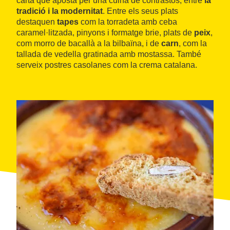
carta que aposta per una cuina de contrastos, entre
la
tradició i la modernitat
. Entre els seus plats
destaquen
tapes
com la torradeta amb ceba
caramel·litzada, pinyons i formatge brie, plats de
peix
,
com morro de bacallà a la bilbaïna, i de
carn
, com la
tallada de vedella gratinada amb mostassa. També
serveix postres casolanes com la crema catalana.