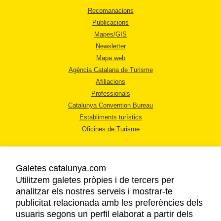
Recomanacions
Publicacions
Mapes/GIS
Newsletter
Mapa web
Agència Catalana de Turisme
Afiliacions
Professionals
Catalunya Convention Bureau
Establiments turístics
Oficines de Turisme
Galetes catalunya.com
Utilitzem galetes pròpies i de tercers per
analitzar els nostres serveis i mostrar-te
AVÍS LEGAL
publicitat relacionada amb les preferències dels
POLÍTICA DE PRIVACITAT
usuaris segons un perfil elaborat a partir dels