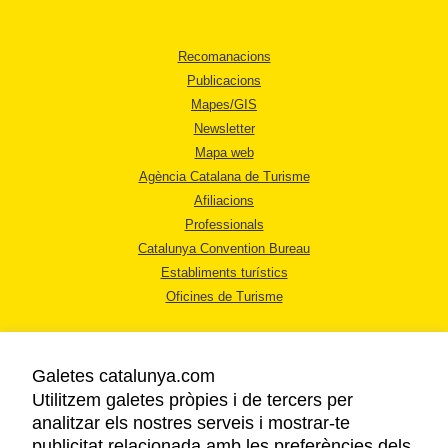
Recomanacions
Publicacions
Mapes/GIS
Newsletter
Mapa web
Agència Catalana de Turisme
Afiliacions
Professionals
Catalunya Convention Bureau
Establiments turístics
Oficines de Turisme
Galetes catalunya.com
Utilitzem galetes pròpies i de tercers per
analitzar els nostres serveis i mostrar-te
AVÍS LEGAL
publicitat relacionada amb les preferències dels