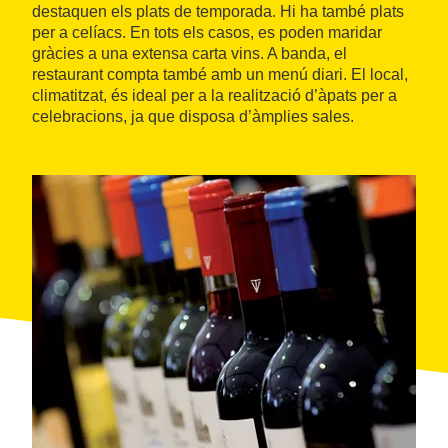
destaquen els plats de temporada. Hi ha també plats
per a celíacs. En tots els casos, es poden maridar
gràcies a una extensa carta vins. A banda, el
restaurant compta també amb un menú diari. El local,
climatitzat, és ideal per a la realització d’àpats per a
celebracions, ja que disposa d’àmplies sales.