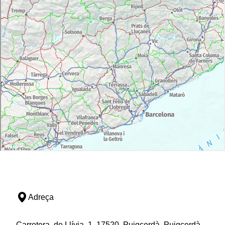
Adreça
Carretera, de Llívia, 1, 17520, Puigcerdà, Puigcerdà,