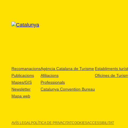
Recomanacions
Agència Catalana de Turisme
Establiments turíst
Publicacions
Afiliacions
Oficines de Turis
Mapes/GIS
Professionals
Newsletter
Catalunya Convention Bureau
Mapa web
AVÍS LEGAL
POLÍTICA DE PRIVACITAT
COOKIES
ACCESSIBILITAT