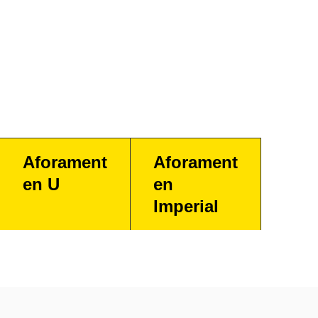
Aforament
Aforament
en U
en
Imperial