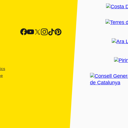
ics
me