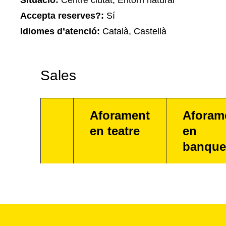
Situació:
Centre ciutat, Entorn natural
Accepta reserves?:
Sí
Idiomes d’atenció:
Català, Castellà
Sales
Aforament
Aforam
en teatre
en
banque