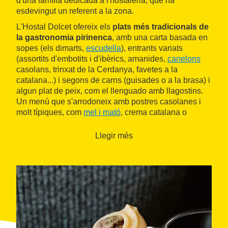
d'una família dedicada a l'hostaleria, que ha
esdevingut un referent a la zona.
L'Hostal Dolcet ofereix els
plats més tradicionals de
la gastronomia pirinenca
, amb una carta basada en
sopes (els dimarts,
escudella
), entrants variats
(assortits d'embotits i d'ibèrics, amanides,
canelons
casolans, trinxat de la Cerdanya, favetes a la
catalana...) i segons de carns (guisades o a la brasa) i
algun plat de peix, com el llenguado amb llagostins.
Un menú que s'arrodoneix amb postres casolanes i
molt típiques, com
mel i mató
, crema catalana o
postres de músic.
Llegir més