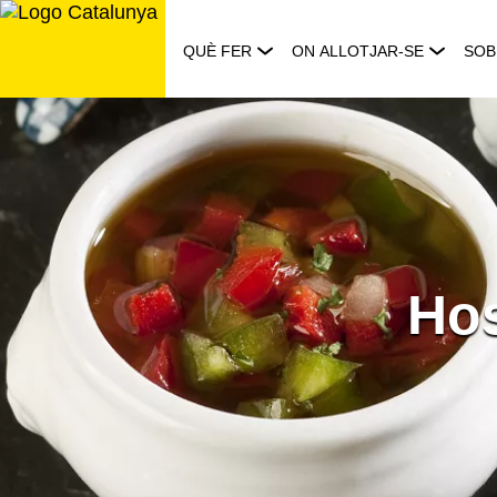
Saltar
al
QUÈ FER
ON ALLOTJAR-SE
SOB
contingut
Hos