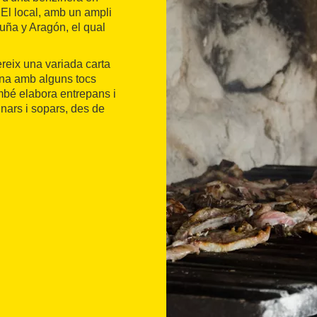
 El local, amb un ampli
luña y Aragón, el qual
reix una variada carta
lana amb alguns tocs
mbé elabora entrepans i
inars i sopars, des de