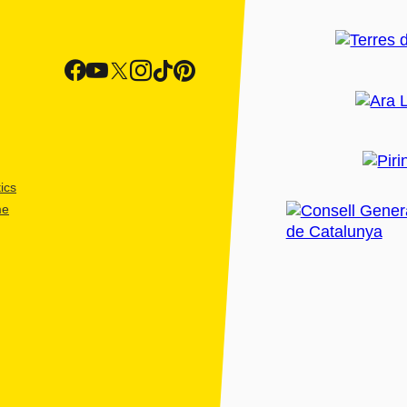
ics
me