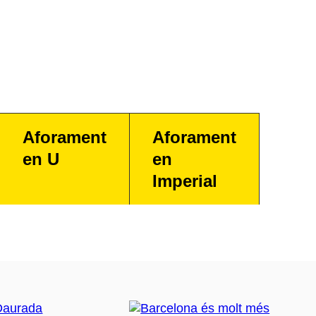
Aforament
Aforament
en U
en
Imperial