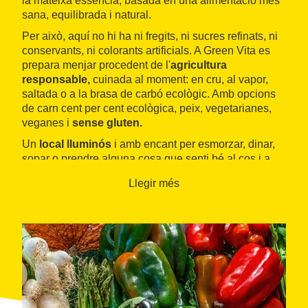
la mateixa essència, basada en una alimentació més
sana, equilibrada i natural.
Per això, aquí no hi ha ni fregits, ni sucres refinats, ni
conservants, ni colorants artificials. A Green Vita es
prepara menjar procedent de l'
agricultura
responsable,
cuinada al moment: en cru, al vapor,
saltada o a la brasa de carbó ecològic. Amb opcions
de carn cent per cent ecològica, peix, vegetarianes,
veganes i
sense gluten.
Un
local lluminós
i amb encant per esmorzar, dinar,
sopar o prendre alguna cosa que senti bé al cos i a
l'entorn.
Llegir més